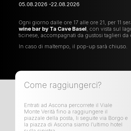
05.08.2026 -22.08.2026
Ogni giorno dalle ore 17 alle ore 21, per 11 se
wine bar by Ta Cave Basel
, con vista sul lag
ticinese, accompagnati da gustosi taglieri da
In caso di maltempo, il pop-up sarà chiuso.
Come raggiungerci?
Entrati ad Ascona percorrete il Viale
Monte Verità fino a raggiungere il
piazzale della posta, li seguite via Borgo e
la piazza di Ascona siamo l’ultimo hotel
sulla sinistra.