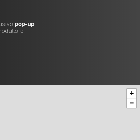
lusivo
pop-up
produttore
+
−