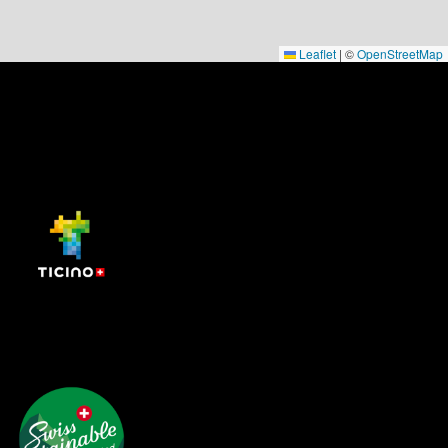
Leaflet
|
©
OpenStreetMap