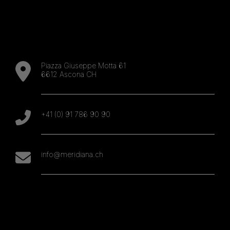
Piazza Giuseppe Motta 61
6612 Ascona CH
+41 (0) 91 786 90 90
info@meridiana.ch