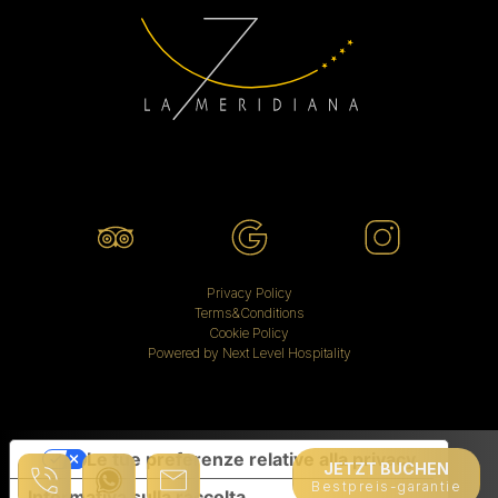
Privacy Policy
Terms&Conditions
Cookie Policy
Powered by Next Level Hospitality
Le tue preferenze relative alla privacy
JETZT BUCHEN
Bestpreis-garantie
Informativa sulla raccolta