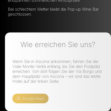
entspannten sommerlichen Atmosphäre.
Bei schlechtem Wetter bleibt die Pop-up Wine Bar
geschlossen.
Wie erreichen Sie uns?
Wenn Sie in Ascona ankommen, fahren Sie die
Viale Monte Verità entlang, bis Sie den Postplatz
erreichen. Von dort folgen Sie der Via Borgo und
dem Hauptplatz von Ascona – wir sind das letzte
Hotel auf der linken Seite.
Google Maps