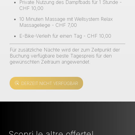
Private Nutzung des Dampfbads für 1 Stunde -
CHF 10,00
10 Minuten Massage mit Wellsystem Relax
Massageliege - CHF 7,00
E-Bike-Verleih für einen Tag - CHF 10,00
Für zusätzliche Nächte wird der zum Zeitpunkt der
Buchung verfügbare beste Tagespreis für den
gewünschten Zeitraum angewendet.
DERZEIT NICHT VERFÜGBAR
Scopri le altre offerte!