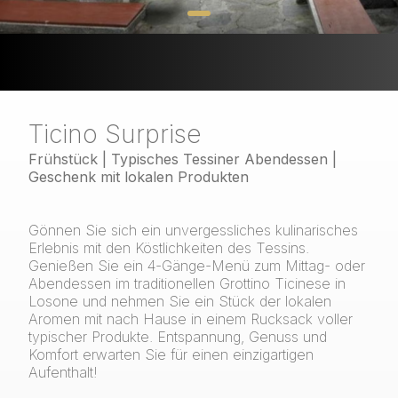
Ticino Surprise
Frühstück | Typisches Tessiner Abendessen |
Geschenk mit lokalen Produkten
Gönnen Sie sich ein unvergessliches kulinarisches
Erlebnis mit den Köstlichkeiten des Tessins.
Genießen Sie ein 4-Gänge-Menü zum Mittag- oder
Abendessen im traditionellen Grottino Ticinese in
Losone und nehmen Sie ein Stück der lokalen
Aromen mit nach Hause in einem Rucksack voller
typischer Produkte. Entspannung, Genuss und
Komfort erwarten Sie für einen einzigartigen
Aufenthalt!